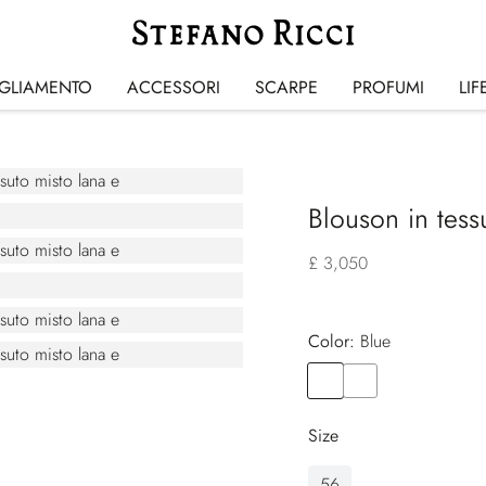
IGLIAMENTO
ACCESSORI
SCARPE
PROFUMI
LIF
Blouson in tess
£ 3,050
Color:
blue
Color
BLUE
Color
ORANGE
Size
56