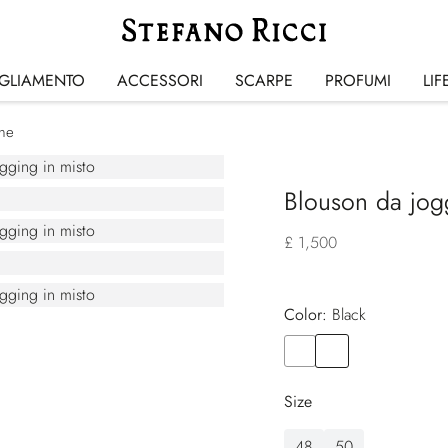
IGLIAMENTO
ACCESSORI
SCARPE
PROFUMI
LIF
one
Blouson da jog
£ 1,500
Color:
black
Color
WHITE
Color
BLACK
Size
48
50