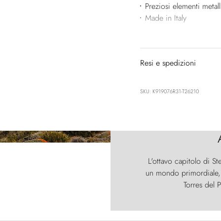
Preziosi elementi metall
Made in Italy
Resi e spedizioni
SKU: K919076R31-T26210
L'ottavo capitolo di St
un mondo primordiale, d
Torres del P