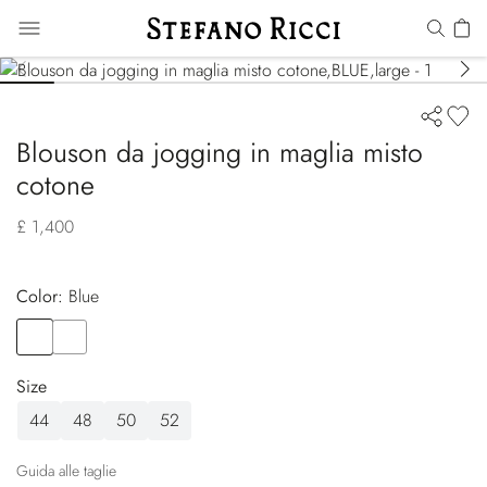
Blouson da jogging in maglia misto
cotone
£ 1,400
Color:
blue
Color
BLUE
Color
WHITE
Size
44
48
50
52
Guida alle taglie