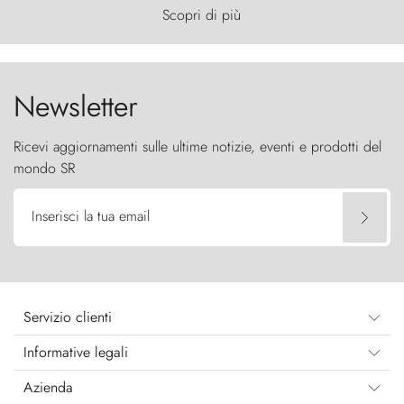
primordiale, dove il vento scolpisce la natura con
Scopri di più
furia ancestrale e le Torres del Paine sfidano il
cielo come sentinelle di pietra.
Newsletter
Ricevi aggiornamenti sulle ultime notizie, eventi e prodotti del
mondo SR
Inserisci la tua email
Servizio clienti
Informative legali
Azienda