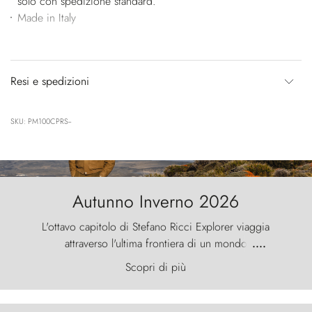
solo con spedizione standard.
Made in Italy
Resi e spedizioni
SKU: PM100CPRS--
Autunno Inverno 2026
L'ottavo capitolo di Stefano Ricci Explorer viaggia
attraverso l'ultima frontiera di un mondo
....
primordiale, dove il vento scolpisce la natura con
Scopri di più
furia ancestrale e le Torres del Paine sfidano il
cielo come sentinelle di pietra.