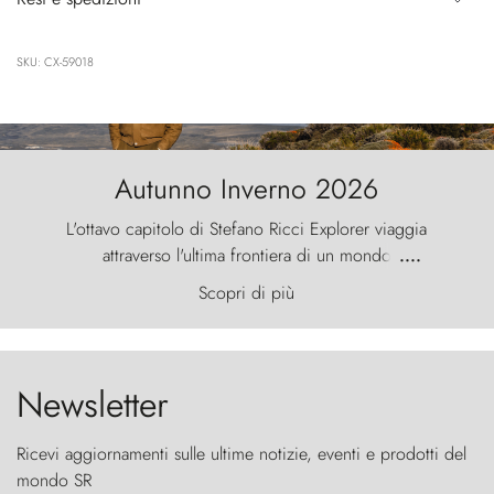
SKU: CX-59018
Autunno Inverno 2026
L'ottavo capitolo di Stefano Ricci Explorer viaggia
attraverso l'ultima frontiera di un mondo
....
primordiale, dove il vento scolpisce la natura con
Scopri di più
furia ancestrale e le Torres del Paine sfidano il
cielo come sentinelle di pietra.
Newsletter
Ricevi aggiornamenti sulle ultime notizie, eventi e prodotti del
mondo SR