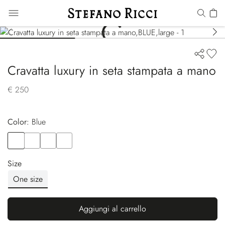
Cravatta luxury in seta stampata a mano
€ 250
Color:
blue
Color
BLUE
Color
VIOLET
Color
BLUE
Color
YELLOW
Size
One size
Aggiungi al carrello