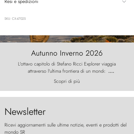
Resi e spedizioni
SKU: CX-47025
Autunno Inverno 2026
L'ottavo capitolo di Stefano Ricci Explorer viaggia
attraverso l'ultima frontiera di un mondo
....
primordiale, dove il vento scolpisce la natura con
Scopri di più
furia ancestrale e le Torres del Paine sfidano il
cielo come sentinelle di pietra.
Newsletter
Ricevi aggiornamenti sulle ultime notizie, eventi e prodotti del
mondo SR