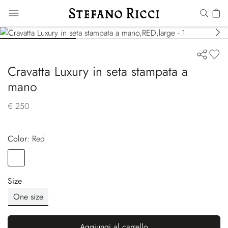
Cravatta Luxury in seta stampata a
mano
€ 250
Color:
red
Color
RED
Size
One size
Aggiungi al carrello