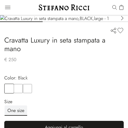
Cravatta Luxury in seta stampata a
mano
€ 250
Color:
black
Color
BLACK
Color
BLACK
Color
BLACK
Size
One size
Aggiungi al carrello