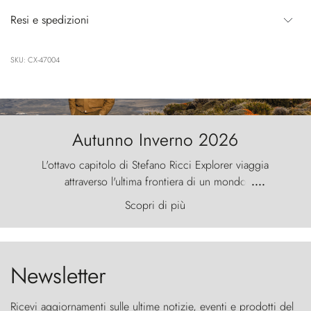
Resi e spedizioni
SKU: CX-47004
Autunno Inverno 2026
L'ottavo capitolo di Stefano Ricci Explorer viaggia
attraverso l'ultima frontiera di un mondo
....
primordiale, dove il vento scolpisce la natura con
Scopri di più
furia ancestrale e le Torres del Paine sfidano il
cielo come sentinelle di pietra.
Newsletter
Ricevi aggiornamenti sulle ultime notizie, eventi e prodotti del