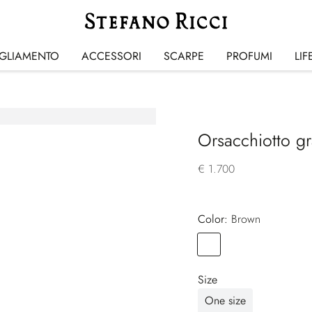
IGLIAMENTO
ACCESSORI
SCARPE
PROFUMI
LIF
Orsacchiotto g
€ 1.700
Color:
brown
Color
BROWN
Size
One size