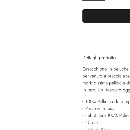
Dettagli prodotto
Orsacchiotto in peluche, 
benvenuto a braccia aper
morbidissima pelliccia d
in raso. Un ricercato og
100% Pelliccia di conig
Papillon in raso
Imbottitura 100% Polies
45 cm
Fatto in Italia