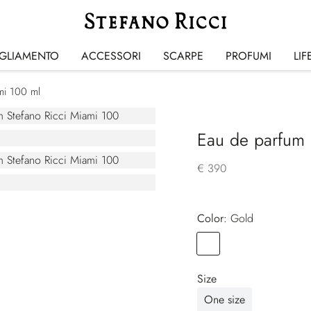
IGLIAMENTO
ACCESSORI
SCARPE
PROFUMI
LIF
mi 100 ml
Eau de parfum 
€ 390
Color:
gold
Color
GOLD
Size
One size