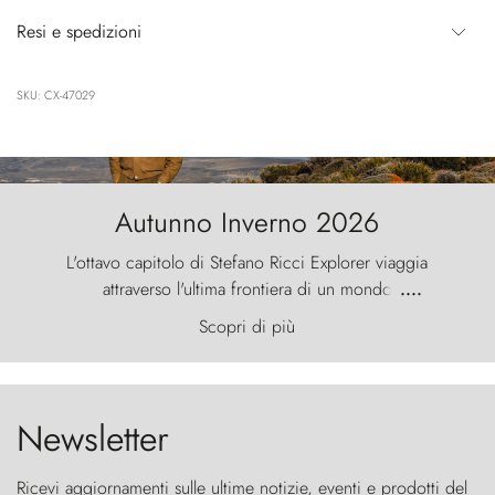
Resi e spedizioni
SKU: CX-47029
Autunno Inverno 2026
L'ottavo capitolo di Stefano Ricci Explorer viaggia
attraverso l'ultima frontiera di un mondo
....
primordiale, dove il vento scolpisce la natura con
Scopri di più
furia ancestrale e le Torres del Paine sfidano il
cielo come sentinelle di pietra.
Newsletter
Ricevi aggiornamenti sulle ultime notizie, eventi e prodotti del