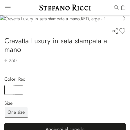
Cravatta Luxury in seta stampata a
mano
€ 250
Color:
red
Color
RED
Color
YELLOW
Size
One size
Aggiungi al carrello