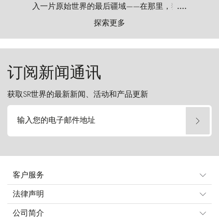
入一片原始世界的最后疆域——在那里，狂风
....
以远古的怒号雕琢着自然，而百内塔（Torres
探索更多
del Paine）则宛如石砌的哨兵，傲然向苍穹发
起挑战。
订阅新闻通讯
获取SR世界的最新新闻、活动和产品更新
输入您的电子邮件地址
客户服务
法律声明
公司简介