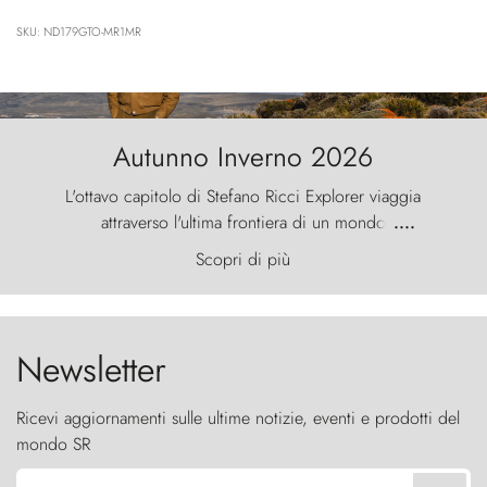
SKU: ND179GTO-MR1MR
Autunno Inverno 2026
L'ottavo capitolo di Stefano Ricci Explorer viaggia
attraverso l'ultima frontiera di un mondo
....
primordiale, dove il vento scolpisce la natura con
Scopri di più
furia ancestrale e le Torres del Paine sfidano il
cielo come sentinelle di pietra.
Newsletter
Ricevi aggiornamenti sulle ultime notizie, eventi e prodotti del
mondo SR